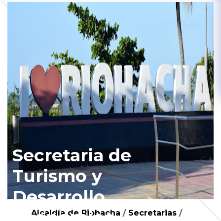
Secretaria de
Turismo y
Desarrollo
Economico
Alcaldía de Riohacha
/
Secretarias
/